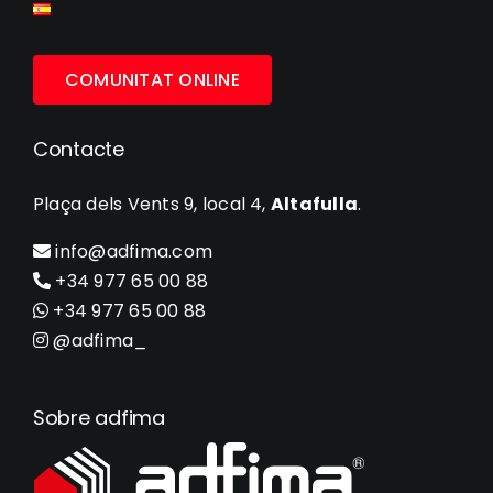
COMUNITAT ONLINE
Contacte
Plaça dels Vents 9, local 4,
Altafulla
.
info@adfima.com
+34 977 65 00 88
+34 977 65 00 88
@adfima_
Sobre adfima