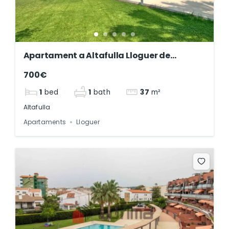
Apartament a Altafulla Lloguer de
temporada – ref 252
700€
1
bed
1
bath
37
m²
Altafulla
Apartaments
Lloguer