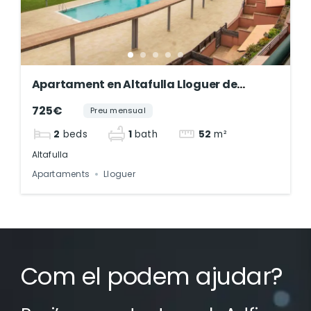
Apartament en Altafulla Lloguer de
temporada – ref-253
725€
Preu mensual
2
beds
1
bath
52
m²
Altafulla
Apartaments
Lloguer
Com el podem ajudar?