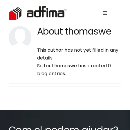
Skip
to
Toggle
content
Navigation
Empresa
About
thomaswe
Serveis
This author has not yet filled in any
details.
So far thomaswe has created 0
Immobles
blog entries.
Contacte